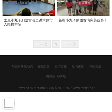
太原小丸子剧团首演走进太原市
新疆小丸子剧团首演完美落幕！
人民检察院
上一页
1
下一页
希望24热线动态
在线反馈
友情链接
站内搜索
网站地图
电脑版
|
触屏版
Powered by
MetInfo 5.3.16
©2008-2026
www.metinfo.cn